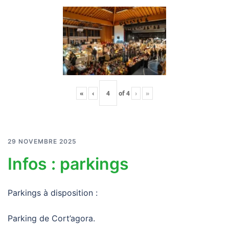
«
‹
of
4
›
»
29 NOVEMBRE 2025
Infos : parkings
Parkings à disposition :
Parking de Cort’agora.