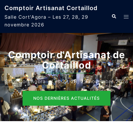
Aller
Comptoir Artisanat Cortaillod
au
Recherche
Ouvr
Salle Cort'Agora – Les 27, 28, 29
contenu
le
novembre 2026
men
Comptoir d'Artisanat de
Cortaillod
Salle Cort'Agora - Les 27, 28, 29 novembre 2026
NOS DERNIÈRES ACTUALITÉS