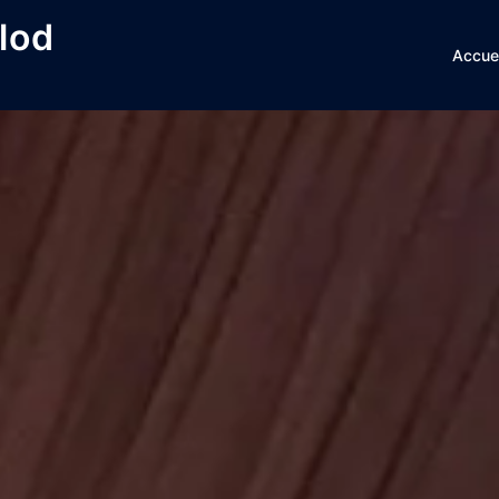
lod
Accuei