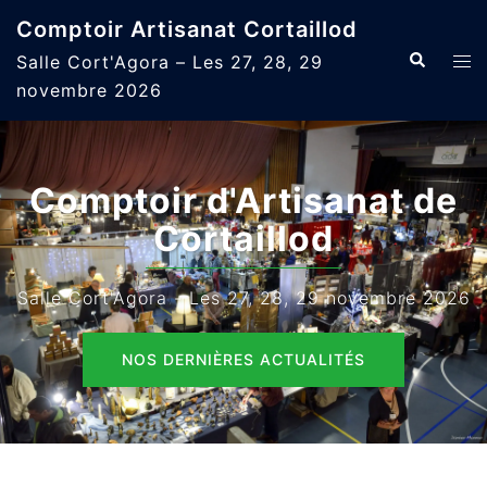
Aller
Comptoir Artisanat Cortaillod
au
Recherche
Ouvr
Salle Cort'Agora – Les 27, 28, 29
contenu
le
novembre 2026
men
Comptoir d'Artisanat de
Cortaillod
Salle Cort'Agora - Les 27, 28, 29 novembre 2026
NOS DERNIÈRES ACTUALITÉS