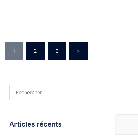
Pagination
1
2
3
>
des
publications
Rechercher :
Articles récents