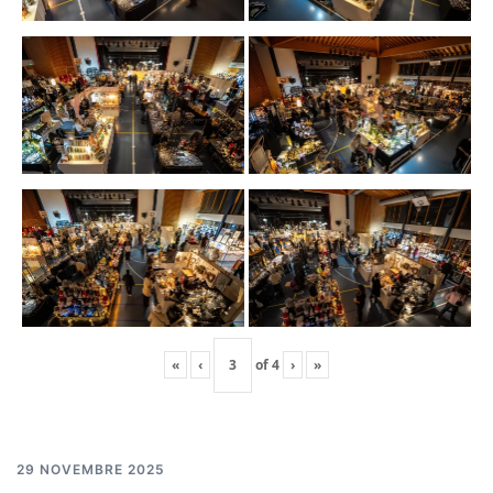
«
‹
of
4
›
»
29 NOVEMBRE 2025