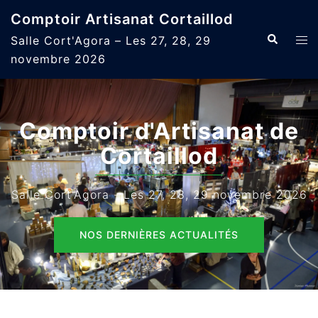
Aller
Comptoir Artisanat Cortaillod
au
Recherche
Ouvr
Salle Cort'Agora – Les 27, 28, 29
contenu
le
novembre 2026
men
Comptoir d'Artisanat de
Cortaillod
Salle Cort'Agora - Les 27, 28, 29 novembre 2026
NOS DERNIÈRES ACTUALITÉS