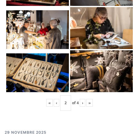
«
‹
of
4
›
»
29 NOVEMBRE 2025