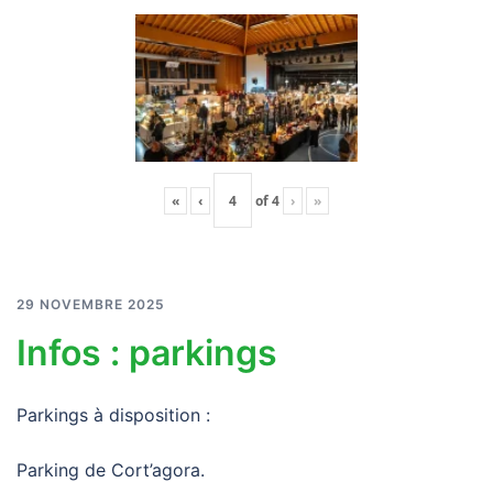
«
‹
of
4
›
»
29 NOVEMBRE 2025
Infos : parkings
Parkings à disposition :
Parking de Cort’agora.