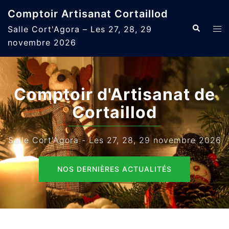
Aller
Comptoir Artisanat Cortaillod
au
Recherche
Ouvr
Salle Cort'Agora – Les 27, 28, 29
contenu
le
novembre 2026
men
Comptoir d'Artisanat de
Cortaillod
Salle Cort'Agora - Les 27, 28, 29 novembre 2026
NOS DERNIÈRES ACTUALITÉS