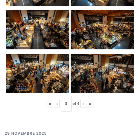
«
‹
of
4
›
»
29 NOVEMBRE 2025