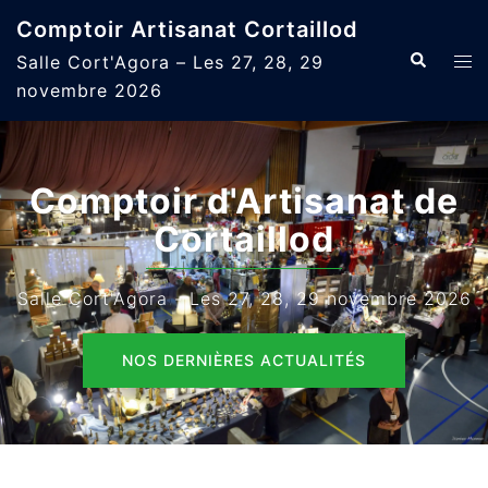
Aller
Comptoir Artisanat Cortaillod
au
Recherche
Ouvr
Salle Cort'Agora – Les 27, 28, 29
contenu
le
novembre 2026
men
Comptoir d'Artisanat de
Cortaillod
Salle Cort'Agora - Les 27, 28, 29 novembre 2026
NOS DERNIÈRES ACTUALITÉS