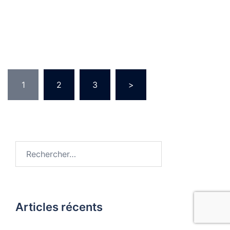
Pagination
1
2
3
>
des
publications
Rechercher :
Articles récents