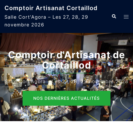
Aller
Comptoir Artisanat Cortaillod
au
Recherche
Ouvr
Salle Cort'Agora – Les 27, 28, 29
contenu
le
novembre 2026
men
Comptoir d'Artisanat de
Cortaillod
Salle Cort'Agora - Les 27, 28, 29 novembre 2026
NOS DERNIÈRES ACTUALITÉS