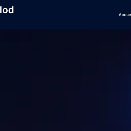
lod
Accuei