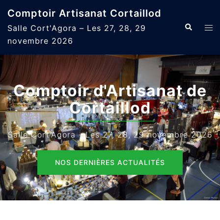
Aller
Comptoir Artisanat Cortaillod
au
Recherche
Ouvr
Salle Cort'Agora – Les 27, 28, 29
contenu
le
novembre 2026
men
Comptoir d'Artisanat de
Cortaillod
Salle Cort'Agora - Les 27, 28, 29 novembre 2026
NOS DERNIÈRES ACTUALITÉS