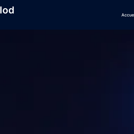
lod
Accuei