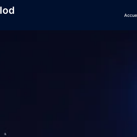
lod
Accuei