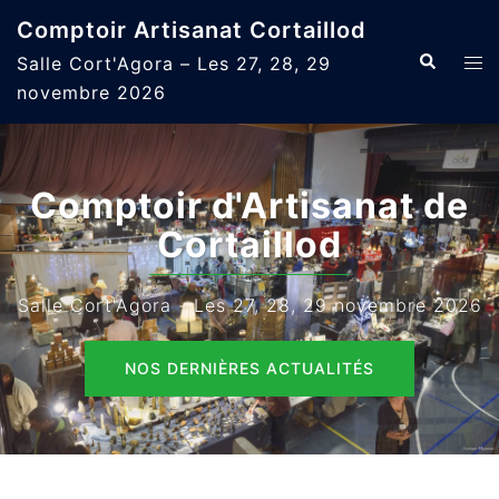
Aller
Comptoir Artisanat Cortaillod
au
Recherche
Ouvr
Salle Cort'Agora – Les 27, 28, 29
contenu
le
novembre 2026
men
Comptoir d'Artisanat de
Cortaillod
Salle Cort'Agora - Les 27, 28, 29 novembre 2026
NOS DERNIÈRES ACTUALITÉS