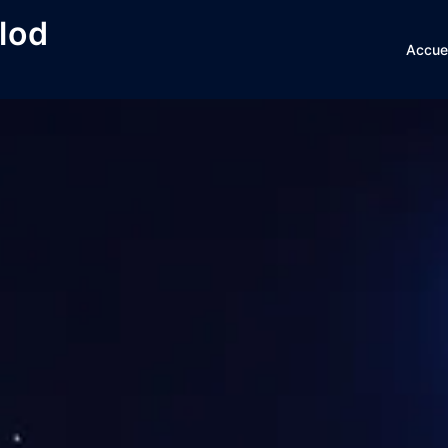
lod
Accuei