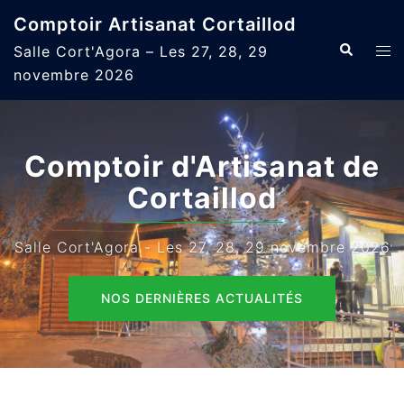
Aller
Comptoir Artisanat Cortaillod
au
Recherche
Ouvr
Salle Cort'Agora – Les 27, 28, 29
contenu
le
novembre 2026
men
Comptoir d'Artisanat de
Cortaillod
Salle Cort'Agora - Les 27, 28, 29 novembre 2026
NOS DERNIÈRES ACTUALITÉS