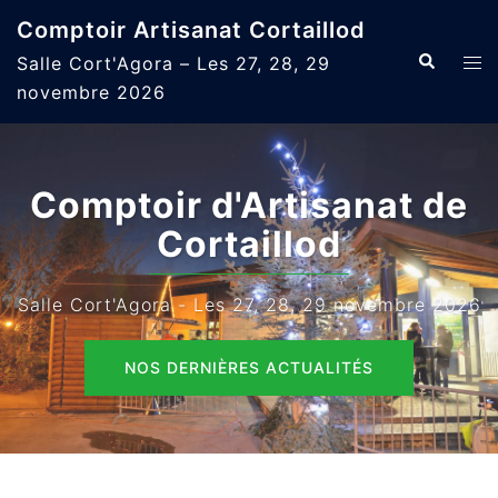
Aller
Comptoir Artisanat Cortaillod
au
Recherche
Ouvr
Salle Cort'Agora – Les 27, 28, 29
contenu
le
novembre 2026
men
Comptoir d'Artisanat de
Cortaillod
Salle Cort'Agora - Les 27, 28, 29 novembre 2026
NOS DERNIÈRES ACTUALITÉS