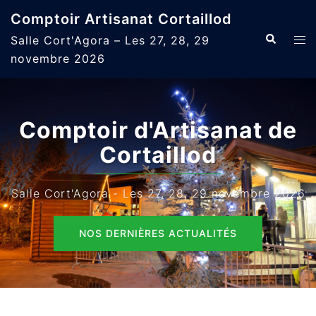
Aller
Comptoir Artisanat Cortaillod
au
Recherche
Ouvr
Salle Cort'Agora – Les 27, 28, 29
contenu
le
novembre 2026
men
Comptoir d'Artisanat de
Cortaillod
Salle Cort'Agora - Les 27, 28, 29 novembre 2026
NOS DERNIÈRES ACTUALITÉS