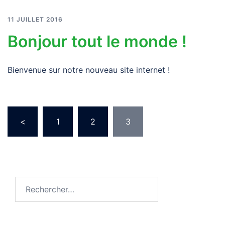
11 JUILLET 2016
Bonjour tout le monde !
Bienvenue sur notre nouveau site internet !
Pagination
<
1
2
3
des
publications
Rechercher :