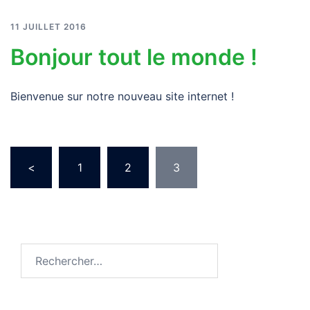
11 JUILLET 2016
Bonjour tout le monde !
Bienvenue sur notre nouveau site internet !
Pagination
<
1
2
3
des
publications
Rechercher :