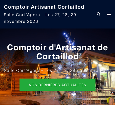
Aller
Comptoir Artisanat Cortaillod
au
Recherche
Ouvr
Salle Cort'Agora – Les 27, 28, 29
contenu
le
novembre 2026
men
Comptoir d'Artisanat de
Cortaillod
Salle Cort'Agora - Les 27, 28, 29 novembre 2026
NOS DERNIÈRES ACTUALITÉS