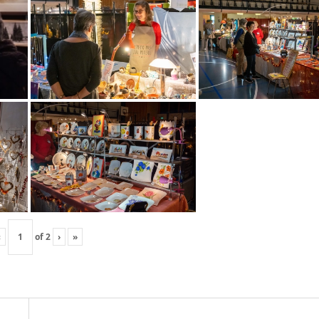
‹
of
2
›
»