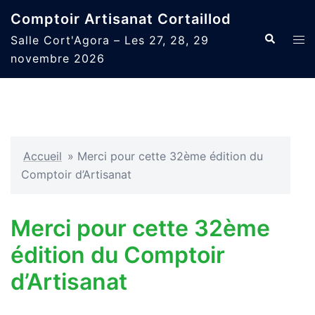
Aller
Comptoir Artisanat Cortaillod
au
Recherche
Ouvr
Salle Cort'Agora – Les 27, 28, 29
contenu
le
novembre 2026
men
Accueil
»
Merci pour cette 32ème édition du
Comptoir d’Artisanat
Merci pour cette 32ème
édition du Comptoir
d’Artisanat