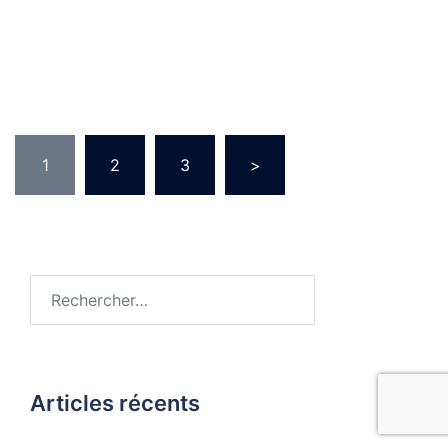
Pagination
1
2
3
>
des
publications
Rechercher :
Articles récents