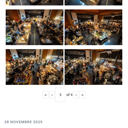
«
‹
of
4
›
»
29 NOVEMBRE 2025