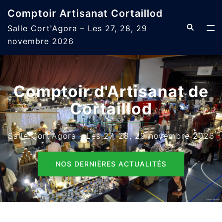
Aller
Comptoir Artisanat Cortaillod
au
Recherche
Ouvr
Salle Cort'Agora – Les 27, 28, 29
contenu
le
novembre 2026
men
Comptoir d'Artisanat de
Cortaillod
Salle Cort'Agora - Les 27, 28, 29 novembre 2026
NOS DERNIÈRES ACTUALITÉS