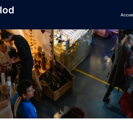
lod
Accuei