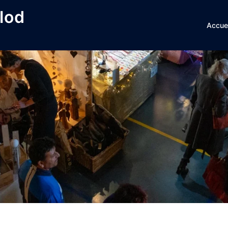
lod
Accuei