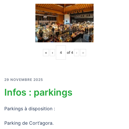
«
‹
of
4
›
»
29 NOVEMBRE 2025
Infos : parkings
Parkings à disposition :
Parking de Cort’agora.