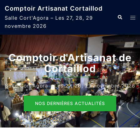
Aller
Comptoir Artisanat Cortaillod
au
Recherche
Ouvr
Salle Cort'Agora – Les 27, 28, 29
contenu
le
novembre 2026
men
Comptoir d'Artisanat de
Cortaillod
Salle Cort'Agora - Les 27, 28, 29 novembre 2026
NOS DERNIÈRES ACTUALITÉS