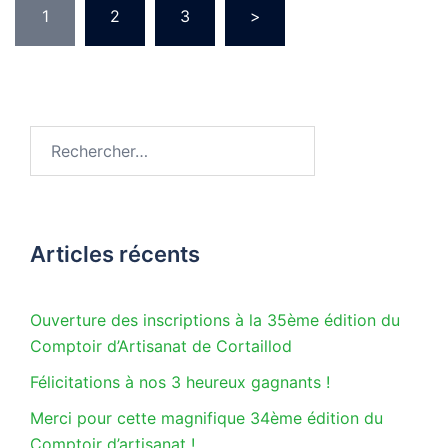
1
2
3
>
des
publications
Rechercher :
Articles récents
Ouverture des inscriptions à la 35ème édition du
Comptoir d’Artisanat de Cortaillod
Félicitations à nos 3 heureux gagnants !
Merci pour cette magnifique 34ème édition du
Comptoir d’artisanat !