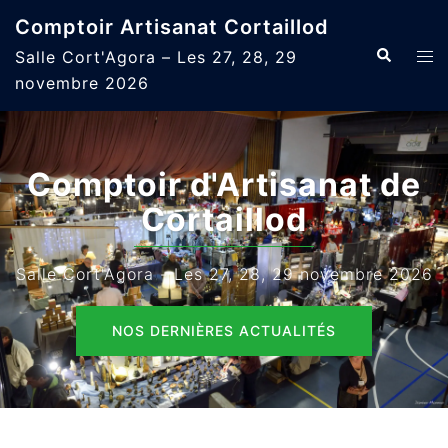
Aller
Comptoir Artisanat Cortaillod
au
Recherche
Ouvr
Salle Cort'Agora – Les 27, 28, 29
contenu
le
novembre 2026
men
Comptoir d'Artisanat de
Cortaillod
Salle Cort'Agora - Les 27, 28, 29 novembre 2026
NOS DERNIÈRES ACTUALITÉS