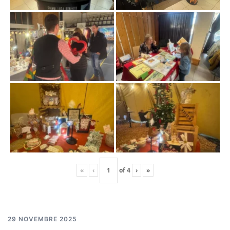
«
‹
of
4
›
»
29 NOVEMBRE 2025