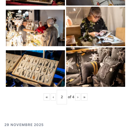
«
‹
of
4
›
»
29 NOVEMBRE 2025