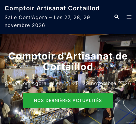
Aller
Comptoir Artisanat Cortaillod
au
Recherche
Ouvr
Salle Cort'Agora – Les 27, 28, 29
contenu
le
novembre 2026
men
Comptoir d'Artisanat de
Cortaillod
Salle Cort'Agora - Les 27, 28, 29 novembre 2026
NOS DERNIÈRES ACTUALITÉS