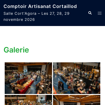
Aller
Comptoir Artisanat Cortaillod
au
Recherche
Ouvr
Salle Cort'Agora – Les 27, 28, 29
contenu
le
novembre 2026
men
Galerie