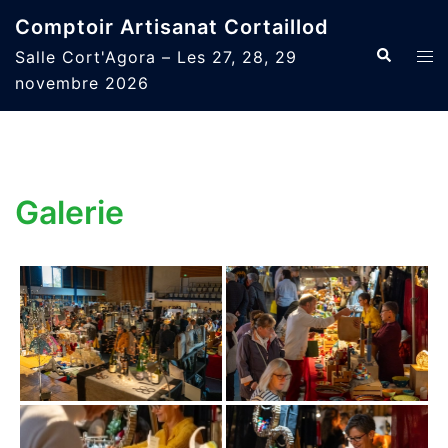
Aller
Comptoir Artisanat Cortaillod
au
Recherche
Ouvr
Salle Cort'Agora – Les 27, 28, 29
contenu
le
novembre 2026
men
Galerie