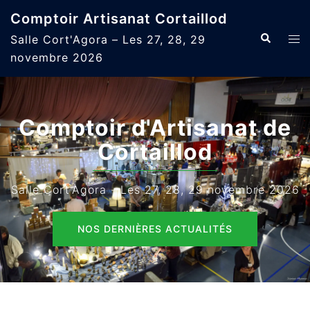
Aller
Comptoir Artisanat Cortaillod
au
Recherche
Ouvr
Salle Cort'Agora – Les 27, 28, 29
contenu
le
novembre 2026
men
Comptoir d'Artisanat de
Cortaillod
Salle Cort'Agora - Les 27, 28, 29 novembre 2026
NOS DERNIÈRES ACTUALITÉS