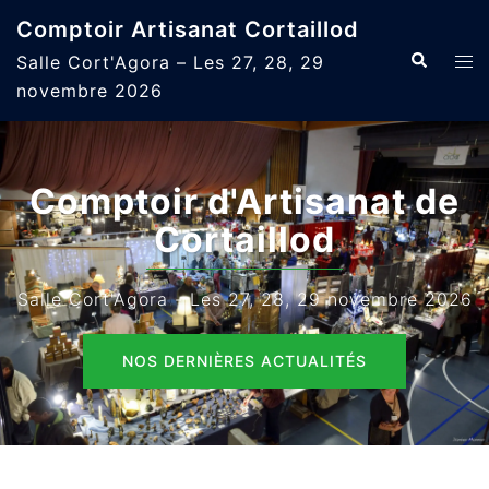
Aller
Comptoir Artisanat Cortaillod
au
Recherche
Ouvr
Salle Cort'Agora – Les 27, 28, 29
contenu
le
novembre 2026
men
Comptoir d'Artisanat de
Cortaillod
Salle Cort'Agora - Les 27, 28, 29 novembre 2026
NOS DERNIÈRES ACTUALITÉS