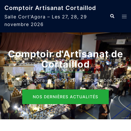
Aller
Comptoir Artisanat Cortaillod
au
Recherche
Ouvr
Salle Cort'Agora – Les 27, 28, 29
contenu
le
novembre 2026
men
Comptoir d'Artisanat de
Cortaillod
Salle Cort'Agora - Les 27, 28, 29 novembre 2026
NOS DERNIÈRES ACTUALITÉS