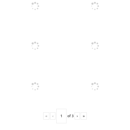
«
‹
of
3
›
»