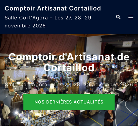
Aller
Comptoir Artisanat Cortaillod
au
Recherche
Ouvr
Salle Cort'Agora – Les 27, 28, 29
contenu
le
novembre 2026
men
Comptoir d'Artisanat de
Cortaillod
Salle Cort'Agora - Les 27, 28, 29 novembre 2026
NOS DERNIÈRES ACTUALITÉS