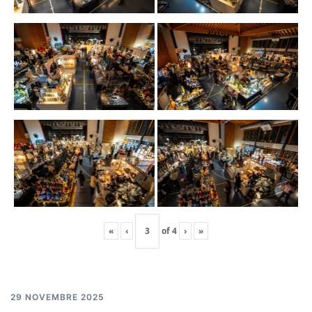
«
‹
of
4
›
»
29 NOVEMBRE 2025