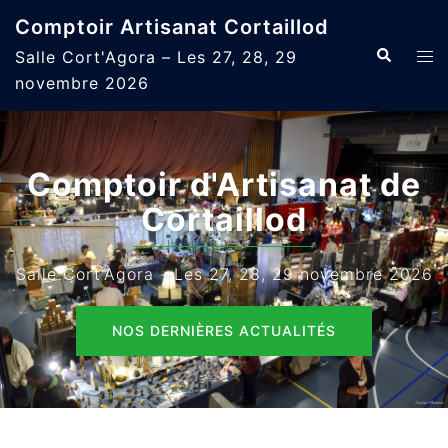
Aller
Comptoir Artisanat Cortaillod
au
Recherche
Ouvr
Salle Cort'Agora – Les 27, 28, 29
contenu
le
novembre 2026
men
Comptoir d'Artisanat de
Cortaillod
Salle Cort'Agora - Les 27, 28, 29 novembre 2026
NOS DERNIÈRES ACTUALITÉS