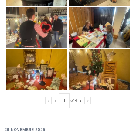
«
‹
of
4
›
»
29 NOVEMBRE 2025