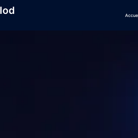
lod
Accuei